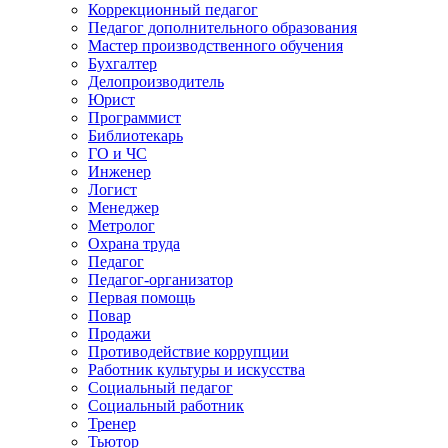
Коррекционный педагог
Педагог дополнительного образования
Мастер производственного обучения
Бухгалтер
Делопроизводитель
Юрист
Программист
Библиотекарь
ГО и ЧС
Инженер
Логист
Менеджер
Метролог
Охрана труда
Педагог
Педагог-организатор
Первая помощь
Повар
Продажи
Противодействие коррупции
Работник культуры и искусства
Социальный педагог
Социальный работник
Тренер
Тьютор