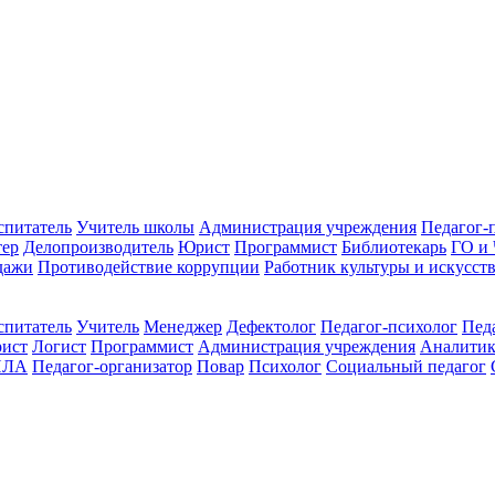
спитатель
Учитель школы
Администрация учреждения
Педагог-
тер
Делопроизводитель
Юрист
Программист
Библиотекарь
ГО и
дажи
Противодействие коррупции
Работник культуры и искусст
спитатель
Учитель
Менеджер
Дефектолог
Педагог-психолог
Пед
ист
Логист
Программист
Администрация учреждения
Аналити
ПЛА
Педагог-организатор
Повар
Психолог
Социальный педагог