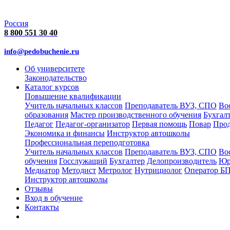
Россия
8 800 551 30 40
info@pedobuchenie.ru
Об университете
Законодательство
Каталог курсов
Повышение квалификации
Учитель начальных классов
Преподаватель ВУЗ, СПО
Во
образования
Мастер производственного обучения
Бухгал
Педагог
Педагог-организатор
Первая помощь
Повар
Про
Экономика и финансы
Инструктор автошколы
Профессиональная переподготовка
Учитель начальных классов
Преподаватель ВУЗ, СПО
Во
обучения
Госслужащий
Бухгалтер
Делопроизводитель
Юр
Медиатор
Методист
Метролог
Нутрициолог
Оператор Б
Инструктор автошколы
Отзывы
Вход в обучение
Контакты