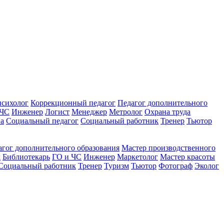
психолог
Коррекционный педагог
Педагог дополнительного
 ЧС
Инженер
Логист
Менеджер
Метролог
Охрана труда
ва
Социальный педагог
Социальный работник
Тренер
Тьютор
агог дополнительного образования
Мастер производственного
к
Библиотекарь
ГО и ЧС
Инженер
Маркетолог
Мастер красоты
Социальный работник
Тренер
Туризм
Тьютор
Фотограф
Эколог