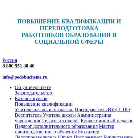
ПОВЫШЕНИЕ КВАЛИФИКАЦИИ И
ПЕРЕПОДГОТОВКА
РАБОТНИКОВ ОБРАЗОВАНИЯ И
СОЦИАЛЬНОЙ СФЕРЫ
Россия
8 800 551 30 40
info@pedobuchenie.ru
Об университете
Законодательство
Каталог курсов
Повышение квалификации
Учитель начальных классов
Преподаватель ВУЗ, СПО
Воспитатель
Учитель школы
Администрация
учреждения
Педагог-психолог
Коррекционный педагог
Педагог дополнительного образования
Мастер
производственного обучения
Бухгалтер
Делопроизводитель
Юрист
Программист
Библиотекарь