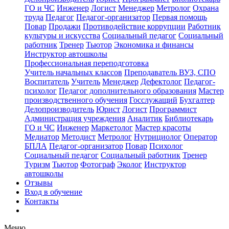
ГО и ЧС
Инженер
Логист
Менеджер
Метролог
Охрана
труда
Педагог
Педагог-организатор
Первая помощь
Повар
Продажи
Противодействие коррупции
Работник
культуры и искусства
Социальный педагог
Социальный
работник
Тренер
Тьютор
Экономика и финансы
Инструктор автошколы
Профессиональная переподготовка
Учитель начальных классов
Преподаватель ВУЗ, СПО
Воспитатель
Учитель
Менеджер
Дефектолог
Педагог-
психолог
Педагог дополнительного образования
Мастер
производственного обучения
Госслужащий
Бухгалтер
Делопроизводитель
Юрист
Логист
Программист
Администрация учреждения
Аналитик
Библиотекарь
ГО и ЧС
Инженер
Маркетолог
Мастер красоты
Медиатор
Методист
Метролог
Нутрициолог
Оператор
БПЛА
Педагог-организатор
Повар
Психолог
Социальный педагог
Социальный работник
Тренер
Туризм
Тьютор
Фотограф
Эколог
Инструктор
автошколы
Отзывы
Вход в обучение
Контакты
Меню