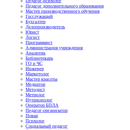
Педагог-психолог
Педагог дополнительного образования
Мастер производственного обучения
Госслужащий
Бухгалтер
Делопроизводитель
Юрист
Логист
Программист
Администрация учреждения
Аналитик
Библиотекарь
ГО и ЧС
Инженер
Маркетолог
Мастер красоты
Медиатор
Методист
Метролог
Нутрициолог
Оператор БПЛА
Педагог-организатор
Повар
Психолог
Социальный педагог