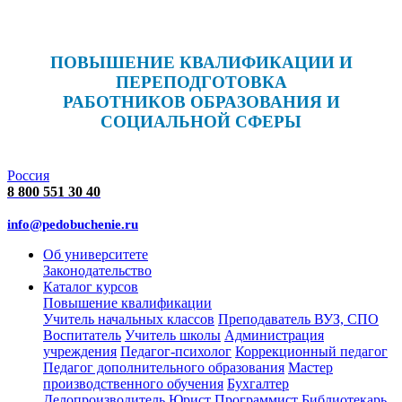
ПОВЫШЕНИЕ КВАЛИФИКАЦИИ И
ПЕРЕПОДГОТОВКА
РАБОТНИКОВ ОБРАЗОВАНИЯ И
СОЦИАЛЬНОЙ СФЕРЫ
Россия
8 800 551 30 40
info@pedobuchenie.ru
Об университете
Законодательство
Каталог курсов
Повышение квалификации
Учитель начальных классов
Преподаватель ВУЗ, СПО
Воспитатель
Учитель школы
Администрация
учреждения
Педагог-психолог
Коррекционный педагог
Педагог дополнительного образования
Мастер
производственного обучения
Бухгалтер
Делопроизводитель
Юрист
Программист
Библиотекарь