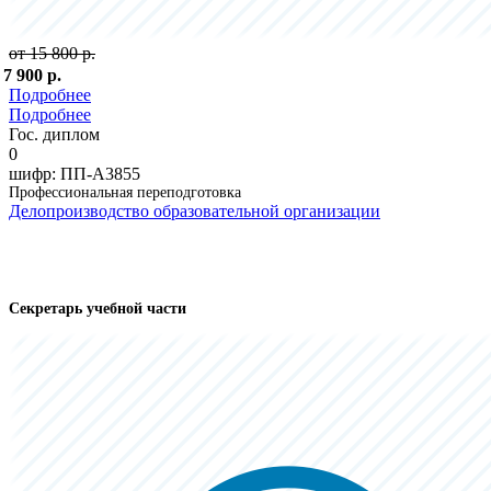
от 15 800 р.
 7 900 р.
Подробнее
Подробнее
Гос. диплом
0
шифр:
ПП-А3855
Профессиональная переподготовка
Делопроизводство образовательной организации
Секретарь учебной части