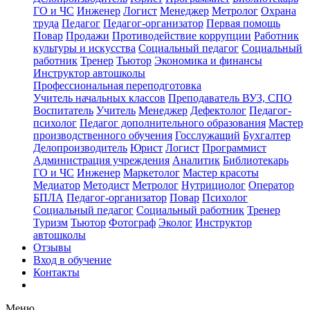
ГО и ЧС
Инженер
Логист
Менеджер
Метролог
Охрана
труда
Педагог
Педагог-организатор
Первая помощь
Повар
Продажи
Противодействие коррупции
Работник
культуры и искусства
Социальный педагог
Социальный
работник
Тренер
Тьютор
Экономика и финансы
Инструктор автошколы
Профессиональная переподготовка
Учитель начальных классов
Преподаватель ВУЗ, СПО
Воспитатель
Учитель
Менеджер
Дефектолог
Педагог-
психолог
Педагог дополнительного образования
Мастер
производственного обучения
Госслужащий
Бухгалтер
Делопроизводитель
Юрист
Логист
Программист
Администрация учреждения
Аналитик
Библиотекарь
ГО и ЧС
Инженер
Маркетолог
Мастер красоты
Медиатор
Методист
Метролог
Нутрициолог
Оператор
БПЛА
Педагог-организатор
Повар
Психолог
Социальный педагог
Социальный работник
Тренер
Туризм
Тьютор
Фотограф
Эколог
Инструктор
автошколы
Отзывы
Вход в обучение
Контакты
Меню