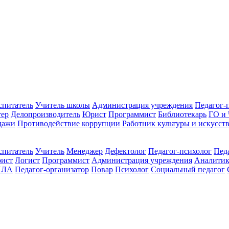
спитатель
Учитель школы
Администрация учреждения
Педагог-
тер
Делопроизводитель
Юрист
Программист
Библиотекарь
ГО и
дажи
Противодействие коррупции
Работник культуры и искусст
спитатель
Учитель
Менеджер
Дефектолог
Педагог-психолог
Пед
ист
Логист
Программист
Администрация учреждения
Аналити
ПЛА
Педагог-организатор
Повар
Психолог
Социальный педагог