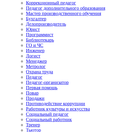
Коррекционный педагог
Педагог дополнительного образования
Мастер производственного обучения
Бухгалтер
Делопроизводитель
Юрист
Программист
Библиотекарь
ГО и ЧС
Инженер
Логист
Менеджер
Метролог
Охрана труда
Педагог
Педагог-организатор
Первая помощь
Повар
Продажи
Противодействие коррупции
Работник культуры и искусства
Социальный педагог
Социальный работник
Тренер
Тьютор