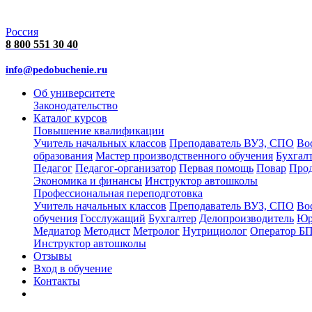
Россия
8 800 551 30 40
info@pedobuchenie.ru
Об университете
Законодательство
Каталог курсов
Повышение квалификации
Учитель начальных классов
Преподаватель ВУЗ, СПО
Во
образования
Мастер производственного обучения
Бухгал
Педагог
Педагог-организатор
Первая помощь
Повар
Про
Экономика и финансы
Инструктор автошколы
Профессиональная переподготовка
Учитель начальных классов
Преподаватель ВУЗ, СПО
Во
обучения
Госслужащий
Бухгалтер
Делопроизводитель
Юр
Медиатор
Методист
Метролог
Нутрициолог
Оператор Б
Инструктор автошколы
Отзывы
Вход в обучение
Контакты