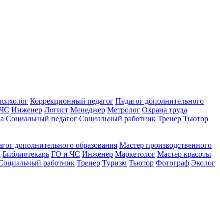
психолог
Коррекционный педагог
Педагог дополнительного
 ЧС
Инженер
Логист
Менеджер
Метролог
Охрана труда
ва
Социальный педагог
Социальный работник
Тренер
Тьютор
агог дополнительного образования
Мастер производственного
к
Библиотекарь
ГО и ЧС
Инженер
Маркетолог
Мастер красоты
Социальный работник
Тренер
Туризм
Тьютор
Фотограф
Эколог