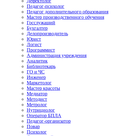
Дефектолог
Педагог-психолог
Педагог дополнительного образования
Мастер производственного обучения
Госслужащий
Бухгалтер
Делопроизводитель
Юрист
Логист
Программист
Администрация учреждения
Аналитик
Библиотекарь
ГО и ЧС
Инженер
Маркетолог
Мастер красоты
Медиатор
Методист
Метролог
Нутрициолог
Оператор БПЛА
Педагог-организатор
Повар
Психолог