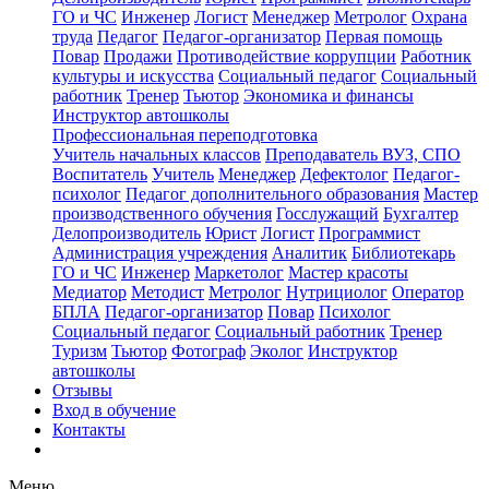
ГО и ЧС
Инженер
Логист
Менеджер
Метролог
Охрана
труда
Педагог
Педагог-организатор
Первая помощь
Повар
Продажи
Противодействие коррупции
Работник
культуры и искусства
Социальный педагог
Социальный
работник
Тренер
Тьютор
Экономика и финансы
Инструктор автошколы
Профессиональная переподготовка
Учитель начальных классов
Преподаватель ВУЗ, СПО
Воспитатель
Учитель
Менеджер
Дефектолог
Педагог-
психолог
Педагог дополнительного образования
Мастер
производственного обучения
Госслужащий
Бухгалтер
Делопроизводитель
Юрист
Логист
Программист
Администрация учреждения
Аналитик
Библиотекарь
ГО и ЧС
Инженер
Маркетолог
Мастер красоты
Медиатор
Методист
Метролог
Нутрициолог
Оператор
БПЛА
Педагог-организатор
Повар
Психолог
Социальный педагог
Социальный работник
Тренер
Туризм
Тьютор
Фотограф
Эколог
Инструктор
автошколы
Отзывы
Вход в обучение
Контакты
Меню