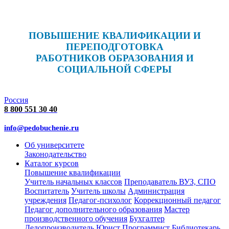
ПОВЫШЕНИЕ КВАЛИФИКАЦИИ И
ПЕРЕПОДГОТОВКА
РАБОТНИКОВ ОБРАЗОВАНИЯ И
СОЦИАЛЬНОЙ СФЕРЫ
Россия
8 800 551 30 40
info@pedobuchenie.ru
Об университете
Законодательство
Каталог курсов
Повышение квалификации
Учитель начальных классов
Преподаватель ВУЗ, СПО
Воспитатель
Учитель школы
Администрация
учреждения
Педагог-психолог
Коррекционный педагог
Педагог дополнительного образования
Мастер
производственного обучения
Бухгалтер
Делопроизводитель
Юрист
Программист
Библиотекарь