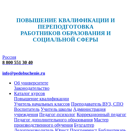
ПОВЫШЕНИЕ КВАЛИФИКАЦИИ И
ПЕРЕПОДГОТОВКА
РАБОТНИКОВ ОБРАЗОВАНИЯ И
СОЦИАЛЬНОЙ СФЕРЫ
Россия
8 800 551 30 40
info@pedobuchenie.ru
Об университете
Законодательство
Каталог курсов
Повышение квалификации
Учитель начальных классов
Преподаватель ВУЗ, СПО
Воспитатель
Учитель школы
Администрация
учреждения
Педагог-психолог
Коррекционный педагог
Педагог дополнительного образования
Мастер
производственного обучения
Бухгалтер
Делопроизводитель
Юрист
Программист
Библиотекарь