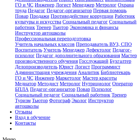
ГО и ЧС
Инженер
Логист
Менеджер
Метролог
Охрана
труда
Педагог
Педагог-организатор
Первая помощь
Повар
Продажи
Противодействие коррупции
Работник
культуры и искусства
Социальный педагог
Социальный
работник
Тренер
Тьютор
Экономика и финансы
Инструктор автошколы
Профессиональная переподготовка
Учитель начальных классов
Преподаватель ВУЗ, СПО
Воспитатель
Учитель
Менеджер
Дефектолог
Педагог-
психолог
Педагог дополнительного образования
Мастер
производственного обучения
Госслужащий
Бухгалтер
Делопроизводитель
Юрист
Логист
Программист
Администрация учреждения
Аналитик
Библиотекарь
ГО и ЧС
Инженер
Маркетолог
Мастер красоты
Медиатор
Методист
Метролог
Нутрициолог
Оператор
БПЛА
Педагог-организатор
Повар
Психолог
Социальный педагог
Социальный работник
Тренер
Туризм
Тьютор
Фотограф
Эколог
Инструктор
автошколы
Отзывы
Вход в обучение
Контакты
Меню