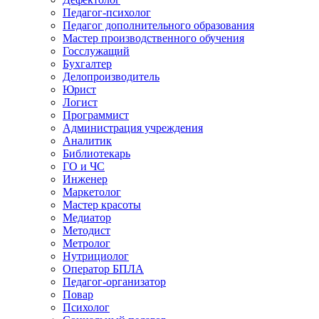
Педагог-психолог
Педагог дополнительного образования
Мастер производственного обучения
Госслужащий
Бухгалтер
Делопроизводитель
Юрист
Логист
Программист
Администрация учреждения
Аналитик
Библиотекарь
ГО и ЧС
Инженер
Маркетолог
Мастер красоты
Медиатор
Методист
Метролог
Нутрициолог
Оператор БПЛА
Педагог-организатор
Повар
Психолог