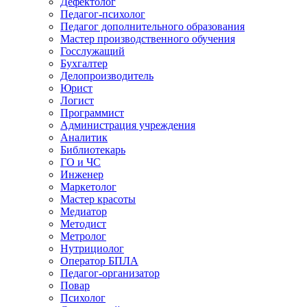
Дефектолог
Педагог-психолог
Педагог дополнительного образования
Мастер производственного обучения
Госслужащий
Бухгалтер
Делопроизводитель
Юрист
Логист
Программист
Администрация учреждения
Аналитик
Библиотекарь
ГО и ЧС
Инженер
Маркетолог
Мастер красоты
Медиатор
Методист
Метролог
Нутрициолог
Оператор БПЛА
Педагог-организатор
Повар
Психолог