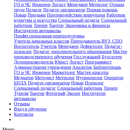
ГО и ЧС
Инженер
Логист
Менеджер
Метролог
Охрана
труда
Педагог
Педагог-организатор
Первая помощь
Повар
Продажи
Противодействие коррупции
Работник
культуры и искусства
Социальный педагог
Социальный
работник
Тренер
Тьютор
Экономика и финансы
Инструктор автошколы
Профессиональная переподготовка
Учитель начальных классов
Преподаватель ВУЗ, СПО
Воспитатель
Учитель
Менеджер
Дефектолог
Педагог-
психолог
Педагог дополнительного образования
Мастер
производственного обучения
Госслужащий
Бухгалтер
Делопроизводитель
Юрист
Логист
Программист
Администрация учреждения
Аналитик
Библиотекарь
ГО и ЧС
Инженер
Маркетолог
Мастер красоты
Медиатор
Методист
Метролог
Нутрициолог
Оператор
БПЛА
Педагог-организатор
Повар
Психолог
Социальный педагог
Социальный работник
Тренер
Туризм
Тьютор
Фотограф
Эколог
Инструктор
автошколы
Отзывы
Вход в обучение
Контакты
Меню