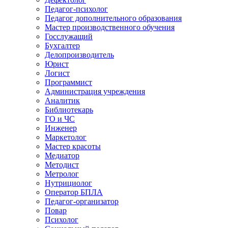
Педагог-психолог
Педагог дополнительного образования
Мастер производственного обучения
Госслужащий
Бухгалтер
Делопроизводитель
Юрист
Логист
Программист
Администрация учреждения
Аналитик
Библиотекарь
ГО и ЧС
Инженер
Маркетолог
Мастер красоты
Медиатор
Методист
Метролог
Нутрициолог
Оператор БПЛА
Педагог-организатор
Повар
Психолог