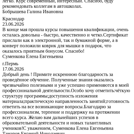
легко. Курс современный, интересный. Спасибо, буду
рекомендовать коллегам в автошколах.
Бобрышева Галина Ивановна
Краснодар
23.06.2026
В конце мая прошла курсы повышения квалификации, очень
осталась довольна - быстро, качественно и четко.Сертификат
прислали как в электронной, так и бумажной форме, а в
конверт положили коврик для мышки в подарок, что
оказалось приятным бонусом. Спасибо!
Суменкова Елена Евгеньевна
г.Пермь
17.06.2026
Добрый день ! Примите искреннюю благодарность за
проведённое обучение. Полученные знания оказались
чрезвычайно полезными и уже успешно применяются в моей
профессиональной деятельности.Особо хочу отметить:чёткую
структуру программы;доступность изложения
материала;практическую направленность занятий;готовность
ответить на все возникающие вопросы.Благодарю за
профессионализм, терпение и поддержку на протяжении
всего курса. Желаю вам дальнейших успехов в
образовательной деятельности и новых талантливых
учеников!С уважением, Суменкова Елена Евгеньевна
Тамаров Евгений Николаевич