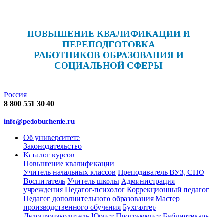
ПОВЫШЕНИЕ КВАЛИФИКАЦИИ И
ПЕРЕПОДГОТОВКА
РАБОТНИКОВ ОБРАЗОВАНИЯ И
СОЦИАЛЬНОЙ СФЕРЫ
Россия
8 800 551 30 40
info@pedobuchenie.ru
Об университете
Законодательство
Каталог курсов
Повышение квалификации
Учитель начальных классов
Преподаватель ВУЗ, СПО
Воспитатель
Учитель школы
Администрация
учреждения
Педагог-психолог
Коррекционный педагог
Педагог дополнительного образования
Мастер
производственного обучения
Бухгалтер
Делопроизводитель
Юрист
Программист
Библиотекарь