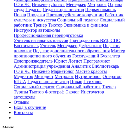
ГО и ЧС
Инженер
Логист
Менеджер
Метролог
Охрана
труда
Педагог
Педагог-организатор
Первая помощь
Повар
Продажи
Противодействие коррупции
Работник
культуры и искусства
Социальный педагог
Социальный
работник
Тренер
Тьютор
Экономика и финансы
Инструктор автошколы
Профессиональная переподготовка
Учитель начальных классов
Преподаватель ВУЗ, СПО
Воспитатель
Учитель
Менеджер
Дефектолог
Педагог-
психолог
Педагог дополнительного образования
Мастер
производственного обучения
Госслужащий
Бухгалтер
Делопроизводитель
Юрист
Логист
Программист
Администрация учреждения
Аналитик
Библиотекарь
ГО и ЧС
Инженер
Маркетолог
Мастер красоты
Медиатор
Методист
Метролог
Нутрициолог
Оператор
БПЛА
Педагог-организатор
Повар
Психолог
Социальный педагог
Социальный работник
Тренер
Туризм
Тьютор
Фотограф
Эколог
Инструктор
автошколы
Отзывы
Вход в обучение
Контакты
Меню