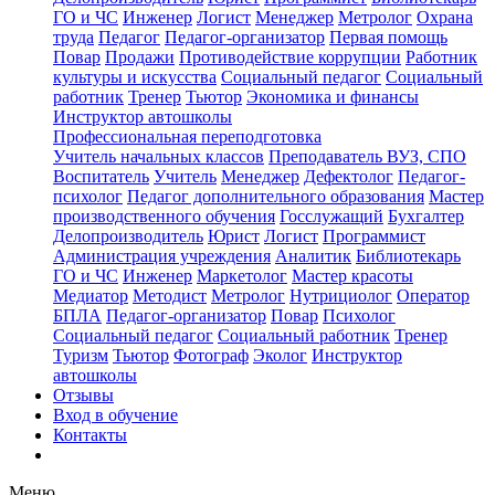
ГО и ЧС
Инженер
Логист
Менеджер
Метролог
Охрана
труда
Педагог
Педагог-организатор
Первая помощь
Повар
Продажи
Противодействие коррупции
Работник
культуры и искусства
Социальный педагог
Социальный
работник
Тренер
Тьютор
Экономика и финансы
Инструктор автошколы
Профессиональная переподготовка
Учитель начальных классов
Преподаватель ВУЗ, СПО
Воспитатель
Учитель
Менеджер
Дефектолог
Педагог-
психолог
Педагог дополнительного образования
Мастер
производственного обучения
Госслужащий
Бухгалтер
Делопроизводитель
Юрист
Логист
Программист
Администрация учреждения
Аналитик
Библиотекарь
ГО и ЧС
Инженер
Маркетолог
Мастер красоты
Медиатор
Методист
Метролог
Нутрициолог
Оператор
БПЛА
Педагог-организатор
Повар
Психолог
Социальный педагог
Социальный работник
Тренер
Туризм
Тьютор
Фотограф
Эколог
Инструктор
автошколы
Отзывы
Вход в обучение
Контакты
Меню