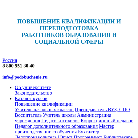
ПОВЫШЕНИЕ КВАЛИФИКАЦИИ И
ПЕРЕПОДГОТОВКА
РАБОТНИКОВ ОБРАЗОВАНИЯ И
СОЦИАЛЬНОЙ СФЕРЫ
Россия
8 800 551 30 40
info@pedobuchenie.ru
Об университете
Законодательство
Каталог курсов
Повышение квалификации
Учитель начальных классов
Преподаватель ВУЗ, СПО
Воспитатель
Учитель школы
Администрация
учреждения
Педагог-психолог
Коррекционный педагог
Педагог дополнительного образования
Мастер
производственного обучения
Бухгалтер
Делопроизводитель
Юрист
Программист
Библиотекарь