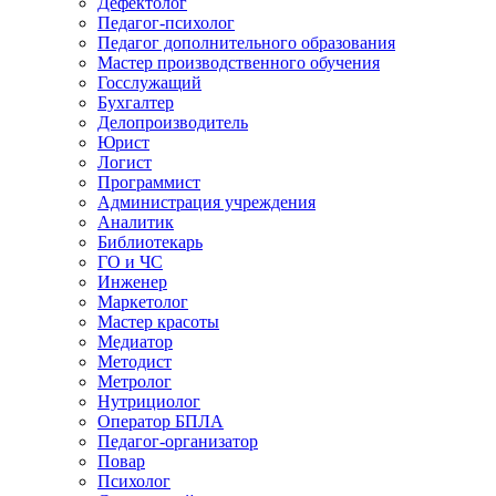
Дефектолог
Педагог-психолог
Педагог дополнительного образования
Мастер производственного обучения
Госслужащий
Бухгалтер
Делопроизводитель
Юрист
Логист
Программист
Администрация учреждения
Аналитик
Библиотекарь
ГО и ЧС
Инженер
Маркетолог
Мастер красоты
Медиатор
Методист
Метролог
Нутрициолог
Оператор БПЛА
Педагог-организатор
Повар
Психолог