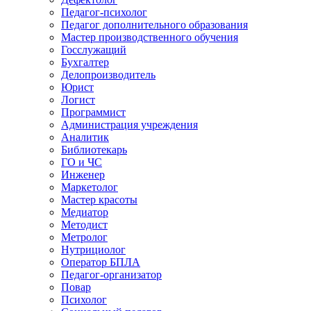
Педагог-психолог
Педагог дополнительного образования
Мастер производственного обучения
Госслужащий
Бухгалтер
Делопроизводитель
Юрист
Логист
Программист
Администрация учреждения
Аналитик
Библиотекарь
ГО и ЧС
Инженер
Маркетолог
Мастер красоты
Медиатор
Методист
Метролог
Нутрициолог
Оператор БПЛА
Педагог-организатор
Повар
Психолог