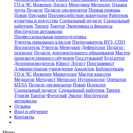
ГО и ЧС
Инженер
Логист
Менеджер
Метролог
Охрана
труда
Педагог
Педагог-организатор
Первая помощь
Повар
Продажи
Противодействие коррупции
Работник
культуры и искусства
Социальный педагог
Социальный
работник
Тренер
Тьютор
Экономика и финансы
Инструктор автошколы
Профессиональная переподготовка
Учитель начальных классов
Преподаватель ВУЗ, СПО
Воспитатель
Учитель
Менеджер
Дефектолог
Педагог-
психолог
Педагог дополнительного образования
Мастер
производственного обучения
Госслужащий
Бухгалтер
Делопроизводитель
Юрист
Логист
Программист
Администрация учреждения
Аналитик
Библиотекарь
ГО и ЧС
Инженер
Маркетолог
Мастер красоты
Медиатор
Методист
Метролог
Нутрициолог
Оператор
БПЛА
Педагог-организатор
Повар
Психолог
Социальный педагог
Социальный работник
Тренер
Туризм
Тьютор
Фотограф
Эколог
Инструктор
автошколы
Отзывы
Вход в обучение
Контакты
Меню