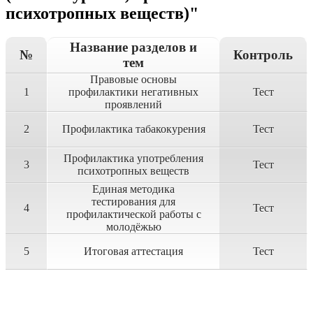
психотропных веществ)"
Название разделов и
№
Контроль
тем
Правовые основы
1
профилактики негативных
Тест
проявлений
2
Профилактика табакокурения
Тест
Профилактика употребления
3
Тест
психотропных веществ
Единая методика
тестирования для
4
Тест
профилактической работы с
молодёжью
5
Итоговая аттестация
Тест