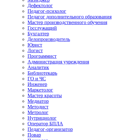
Дефектолог
Педагог-психолог
Педагог дополнительного образования
Мастер производственного обучения
Госслужащий
Бухгалтер
Делопроизводитель
Юрист
Логист
Программист
Администрация учреждения
Аналитик
Библиотекарь
ГО и ЧС
Инженер
Маркетолог
Мастер красоты
Медиатор
Методист
Метролог
Нутрициолог
Оператор БПЛА
Педагог-организатор
Повар