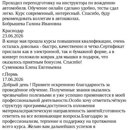
Проходил переподготовку на инструктора по вождению
автомобиля. Обучение онлайн сделано удобно, тесты сдал
легко. Курс современный, интересный. Спасибо, буду
рекомендовать коллегам в автошколах.
Бобрышева Галина Ивановна
Краснодар
23.06.2026
В конце мая прошла курсы повышения квалификации, очень
осталась довольна - быстро, качественно и четко.Сертификат
прислали как в электронной, так и бумажной форме, а в
конверт положили коврик для мышки в подарок, что
оказалось приятным бонусом. Спасибо!
Суменкова Елена Евгеньевна
г.Пермь
17.06.2026
Добрый день ! Примите искреннюю благодарность за
проведённое обучение. Полученные знания оказались
чрезвычайно полезными и уже успешно применяются в моей
профессиональной деятельности.Особо хочу отметить:чёткую
структуру программы;доступность изложения
материала;практическую направленность занятий;готовность
ответить на все возникающие вопросы.Благодарю за
профессионализм, терпение и поддержку на протяжении
всего курса. Желаю вам дальнейших успехов в