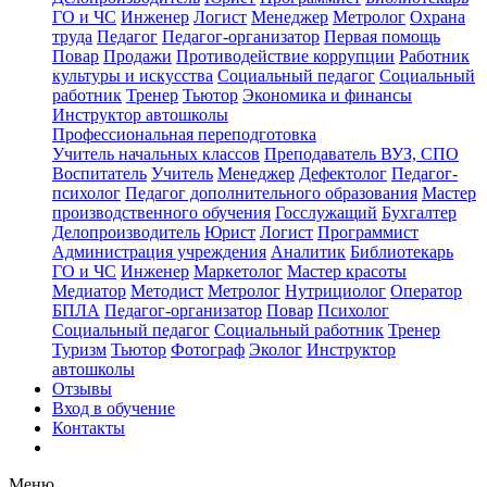
ГО и ЧС
Инженер
Логист
Менеджер
Метролог
Охрана
труда
Педагог
Педагог-организатор
Первая помощь
Повар
Продажи
Противодействие коррупции
Работник
культуры и искусства
Социальный педагог
Социальный
работник
Тренер
Тьютор
Экономика и финансы
Инструктор автошколы
Профессиональная переподготовка
Учитель начальных классов
Преподаватель ВУЗ, СПО
Воспитатель
Учитель
Менеджер
Дефектолог
Педагог-
психолог
Педагог дополнительного образования
Мастер
производственного обучения
Госслужащий
Бухгалтер
Делопроизводитель
Юрист
Логист
Программист
Администрация учреждения
Аналитик
Библиотекарь
ГО и ЧС
Инженер
Маркетолог
Мастер красоты
Медиатор
Методист
Метролог
Нутрициолог
Оператор
БПЛА
Педагог-организатор
Повар
Психолог
Социальный педагог
Социальный работник
Тренер
Туризм
Тьютор
Фотограф
Эколог
Инструктор
автошколы
Отзывы
Вход в обучение
Контакты
Меню