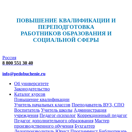
ПОВЫШЕНИЕ КВАЛИФИКАЦИИ И
ПЕРЕПОДГОТОВКА
РАБОТНИКОВ ОБРАЗОВАНИЯ И
СОЦИАЛЬНОЙ СФЕРЫ
Россия
8 800 551 30 40
info@pedobuchenie.ru
Об университете
Законодательство
Каталог курсов
Повышение квалификации
Учитель начальных классов
Преподаватель ВУЗ, СПО
Воспитатель
Учитель школы
Администрация
учреждения
Педагог-психолог
Коррекционный педагог
Педагог дополнительного образования
Мастер
производственного обучения
Бухгалтер
Делопроизводитель
Юрист
Программист
Библиотекарь