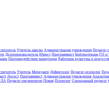
спитатель
Учитель школы
Администрация учреждения
Педагог-
тер
Делопроизводитель
Юрист
Программист
Библиотекарь
ГО и
дажи
Противодействие коррупции
Работник культуры и искусст
спитатель
Учитель
Менеджер
Дефектолог
Педагог-психолог
Пед
ист
Логист
Программист
Администрация учреждения
Аналити
ПЛА
Педагог-организатор
Повар
Психолог
Социальный педагог