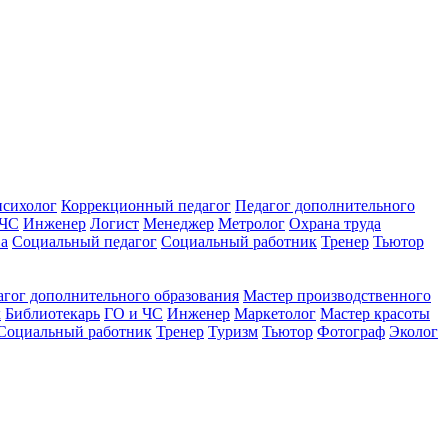
психолог
Коррекционный педагог
Педагог дополнительного
 ЧС
Инженер
Логист
Менеджер
Метролог
Охрана труда
ва
Социальный педагог
Социальный работник
Тренер
Тьютор
агог дополнительного образования
Мастер производственного
к
Библиотекарь
ГО и ЧС
Инженер
Маркетолог
Мастер красоты
Социальный работник
Тренер
Туризм
Тьютор
Фотограф
Эколог