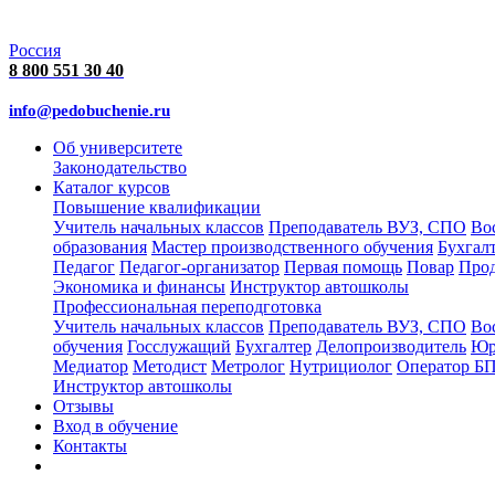
Россия
8 800 551 30 40
info@pedobuchenie.ru
Об университете
Законодательство
Каталог курсов
Повышение квалификации
Учитель начальных классов
Преподаватель ВУЗ, СПО
Во
образования
Мастер производственного обучения
Бухгал
Педагог
Педагог-организатор
Первая помощь
Повар
Про
Экономика и финансы
Инструктор автошколы
Профессиональная переподготовка
Учитель начальных классов
Преподаватель ВУЗ, СПО
Во
обучения
Госслужащий
Бухгалтер
Делопроизводитель
Юр
Медиатор
Методист
Метролог
Нутрициолог
Оператор Б
Инструктор автошколы
Отзывы
Вход в обучение
Контакты