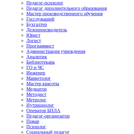
Педагог-психолог
Педагог дополнительного образования
Мастер производственного обучения
Госслужащий
Бухгалтер
Делопроизводитель
Юрист
Логист
Программист
Администрация учреждения
Аналитик
Библиотекарь
ГО и ЧС
Инженер
Маркетолог
Мастер красоты
Медиатор
Методист
Метролог
Нутрициолог
Оператор БПЛА
Педагог-организатор
Повар
Психолог
Социальный педагог