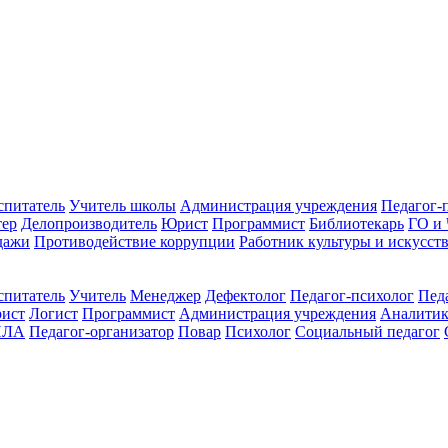
спитатель
Учитель школы
Администрация учреждения
Педагог-
тер
Делопроизводитель
Юрист
Программист
Библиотекарь
ГО и
дажи
Противодействие коррупции
Работник культуры и искусст
спитатель
Учитель
Менеджер
Дефектолог
Педагог-психолог
Пед
ист
Логист
Программист
Администрация учреждения
Аналити
ПЛА
Педагог-организатор
Повар
Психолог
Социальный педагог