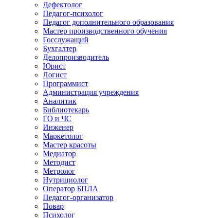
Дефектолог
Педагог-психолог
Педагог дополнительного образования
Мастер производственного обучения
Госслужащий
Бухгалтер
Делопроизводитель
Юрист
Логист
Программист
Администрация учреждения
Аналитик
Библиотекарь
ГО и ЧС
Инженер
Маркетолог
Мастер красоты
Медиатор
Методист
Метролог
Нутрициолог
Оператор БПЛА
Педагог-организатор
Повар
Психолог