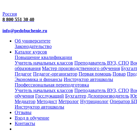
Россия
8 800 551 30 40
info@pedobuchenie.ru
Об университете
Законодательство
Каталог курсов
Повышение квалификации
Учитель начальных классов
Преподаватель ВУЗ, СПО
Во
образования
Мастер производственного обучения
Бухгал
Педагог
Педагог-организатор
Первая помощь
Повар
Про
Экономика и финансы
Инструктор автошколы
Профессиональная переподготовка
Учитель начальных классов
Преподаватель ВУЗ, СПО
Во
обучения
Госслужащий
Бухгалтер
Делопроизводитель
Юр
Медиатор
Методист
Метролог
Нутрициолог
Оператор Б
Инструктор автошколы
Отзывы
Вход в обучение
Контакты