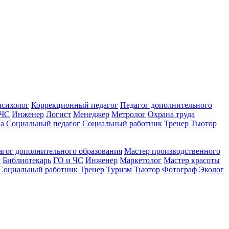
психолог
Коррекционный педагог
Педагог дополнительного
 ЧС
Инженер
Логист
Менеджер
Метролог
Охрана труда
ва
Социальный педагог
Социальный работник
Тренер
Тьютор
агог дополнительного образования
Мастер производственного
к
Библиотекарь
ГО и ЧС
Инженер
Маркетолог
Мастер красоты
Социальный работник
Тренер
Туризм
Тьютор
Фотограф
Эколог