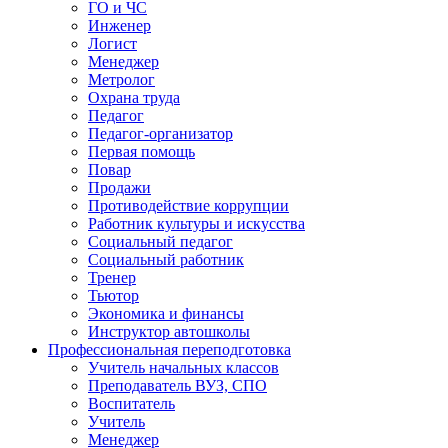
ГО и ЧС
Инженер
Логист
Менеджер
Метролог
Охрана труда
Педагог
Педагог-организатор
Первая помощь
Повар
Продажи
Противодействие коррупции
Работник культуры и искусства
Социальный педагог
Социальный работник
Тренер
Тьютор
Экономика и финансы
Инструктор автошколы
Профессиональная переподготовка
Учитель начальных классов
Преподаватель ВУЗ, СПО
Воспитатель
Учитель
Менеджер