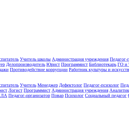
спитатель
Учитель школы
Администрация учреждения
Педагог-
тер
Делопроизводитель
Юрист
Программист
Библиотекарь
ГО и
дажи
Противодействие коррупции
Работник культуры и искусст
спитатель
Учитель
Менеджер
Дефектолог
Педагог-психолог
Пед
ист
Логист
Программист
Администрация учреждения
Аналити
ПЛА
Педагог-организатор
Повар
Психолог
Социальный педагог