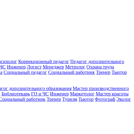
психолог
Коррекционный педагог
Педагог дополнительного
 ЧС
Инженер
Логист
Менеджер
Метролог
Охрана труда
ва
Социальный педагог
Социальный работник
Тренер
Тьютор
агог дополнительного образования
Мастер производственного
к
Библиотекарь
ГО и ЧС
Инженер
Маркетолог
Мастер красоты
Социальный работник
Тренер
Туризм
Тьютор
Фотограф
Эколог