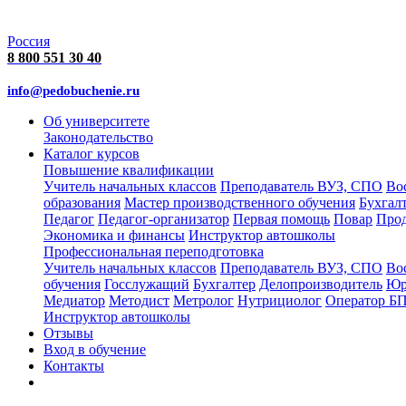
Россия
8 800 551 30 40
info@pedobuchenie.ru
Об университете
Законодательство
Каталог курсов
Повышение квалификации
Учитель начальных классов
Преподаватель ВУЗ, СПО
Во
образования
Мастер производственного обучения
Бухгал
Педагог
Педагог-организатор
Первая помощь
Повар
Про
Экономика и финансы
Инструктор автошколы
Профессиональная переподготовка
Учитель начальных классов
Преподаватель ВУЗ, СПО
Во
обучения
Госслужащий
Бухгалтер
Делопроизводитель
Юр
Медиатор
Методист
Метролог
Нутрициолог
Оператор Б
Инструктор автошколы
Отзывы
Вход в обучение
Контакты