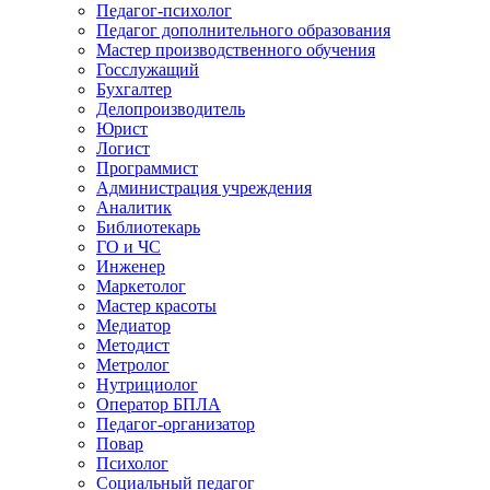
Педагог-психолог
Педагог дополнительного образования
Мастер производственного обучения
Госслужащий
Бухгалтер
Делопроизводитель
Юрист
Логист
Программист
Администрация учреждения
Аналитик
Библиотекарь
ГО и ЧС
Инженер
Маркетолог
Мастер красоты
Медиатор
Методист
Метролог
Нутрициолог
Оператор БПЛА
Педагог-организатор
Повар
Психолог
Социальный педагог