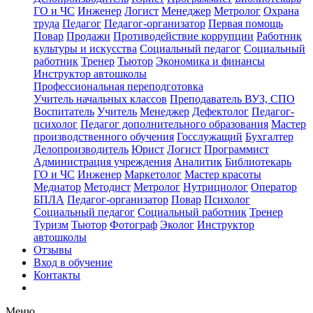
ГО и ЧС
Инженер
Логист
Менеджер
Метролог
Охрана
труда
Педагог
Педагог-организатор
Первая помощь
Повар
Продажи
Противодействие коррупции
Работник
культуры и искусства
Социальный педагог
Социальный
работник
Тренер
Тьютор
Экономика и финансы
Инструктор автошколы
Профессиональная переподготовка
Учитель начальных классов
Преподаватель ВУЗ, СПО
Воспитатель
Учитель
Менеджер
Дефектолог
Педагог-
психолог
Педагог дополнительного образования
Мастер
производственного обучения
Госслужащий
Бухгалтер
Делопроизводитель
Юрист
Логист
Программист
Администрация учреждения
Аналитик
Библиотекарь
ГО и ЧС
Инженер
Маркетолог
Мастер красоты
Медиатор
Методист
Метролог
Нутрициолог
Оператор
БПЛА
Педагог-организатор
Повар
Психолог
Социальный педагог
Социальный работник
Тренер
Туризм
Тьютор
Фотограф
Эколог
Инструктор
автошколы
Отзывы
Вход в обучение
Контакты
Меню