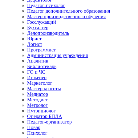
Педагог-психолог
Педагог дополнительного образования
Мастер производственного обучения
Госслужащий
Бухгалтер
Делопроизводитель
Юрист
Логист
Программист
Администрация учреждения
Аналитик
Библиотекарь
ГО и ЧС
Инженер
Маркетолог
Мастер красоты
Медиатор
Методист
Метролог
Нутрициолог
Оператор БПЛА
Педагог-организатор
Повар
Психолог