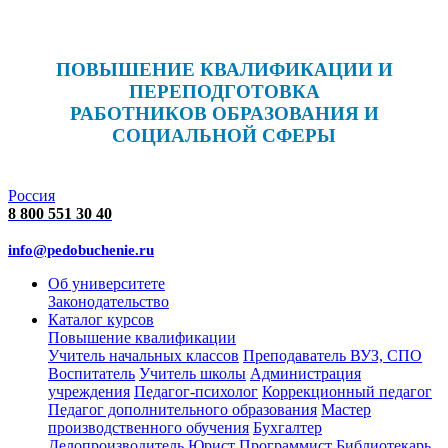
ПОВЫШЕНИЕ КВАЛИФИКАЦИИ И
ПЕРЕПОДГОТОВКА
РАБОТНИКОВ ОБРАЗОВАНИЯ И
СОЦИАЛЬНОЙ СФЕРЫ
Россия
8 800 551 30 40
info@pedobuchenie.ru
Об университете
Законодательство
Каталог курсов
Повышение квалификации
Учитель начальных классов
Преподаватель ВУЗ, СПО
Воспитатель
Учитель школы
Администрация
учреждения
Педагог-психолог
Коррекционный педагог
Педагог дополнительного образования
Мастер
производственного обучения
Бухгалтер
Делопроизводитель
Юрист
Программист
Библиотекарь