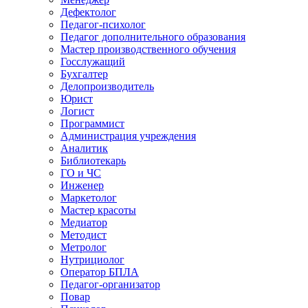
Дефектолог
Педагог-психолог
Педагог дополнительного образования
Мастер производственного обучения
Госслужащий
Бухгалтер
Делопроизводитель
Юрист
Логист
Программист
Администрация учреждения
Аналитик
Библиотекарь
ГО и ЧС
Инженер
Маркетолог
Мастер красоты
Медиатор
Методист
Метролог
Нутрициолог
Оператор БПЛА
Педагог-организатор
Повар