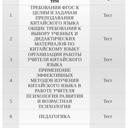
тем
ТРЕБОВАНИЯ ФГОС К
ЦЕЛЯМ И ЗАДАЧАМ
1
Тест
ПРЕПОДАВАНИЯ
КИТАЙСКОГО ЯЗЫКА
ОБЩИЕ ТРЕБОВАНИЯ К
ВЫБОРУ УЧЕБНЫХ И
2
ДИДАКТИЧЕСКИХ
Тест
МАТЕРИАЛОВ ПО
КИТАЙСКОМУ ЯЗЫКУ
ОРГАНИЗАЦИЯ РАБОТЫ
3
УЧИТЕЛЯ КИТАЙСКОГО
Тест
ЯЗЫКА
ПРИМЕНЕНИЕ
ЭФФЕКТИВНЫХ
4
МЕТОДОВ ИЗУЧЕНИЯ
Тест
КИТАЙСКОГО ЯЗЫКА В
РАБОТЕ УЧИТЕЛЯ
ПСИХОЛОГИЯ РАЗВИТИЯ
5
И ВОЗРАСТНАЯ
Тест
ПСИХОЛОГИЯ
6
ПЕДАГОГИКА
Тест