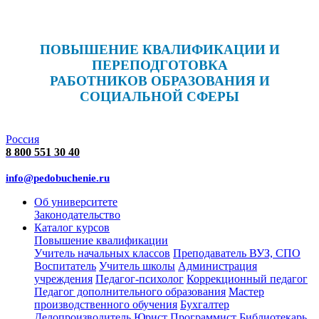
ПОВЫШЕНИЕ КВАЛИФИКАЦИИ И
ПЕРЕПОДГОТОВКА
РАБОТНИКОВ ОБРАЗОВАНИЯ И
СОЦИАЛЬНОЙ СФЕРЫ
Россия
8 800 551 30 40
info@pedobuchenie.ru
Об университете
Законодательство
Каталог курсов
Повышение квалификации
Учитель начальных классов
Преподаватель ВУЗ, СПО
Воспитатель
Учитель школы
Администрация
учреждения
Педагог-психолог
Коррекционный педагог
Педагог дополнительного образования
Мастер
производственного обучения
Бухгалтер
Делопроизводитель
Юрист
Программист
Библиотекарь