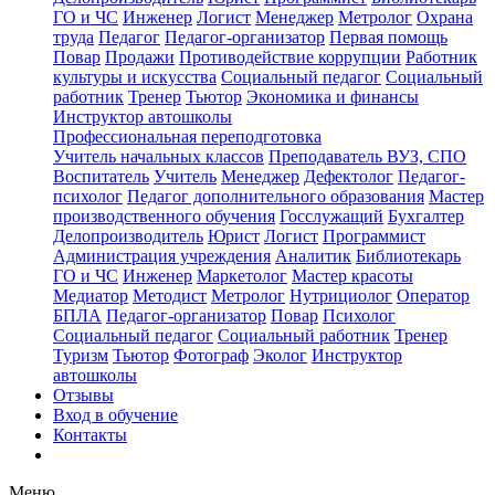
ГО и ЧС
Инженер
Логист
Менеджер
Метролог
Охрана
труда
Педагог
Педагог-организатор
Первая помощь
Повар
Продажи
Противодействие коррупции
Работник
культуры и искусства
Социальный педагог
Социальный
работник
Тренер
Тьютор
Экономика и финансы
Инструктор автошколы
Профессиональная переподготовка
Учитель начальных классов
Преподаватель ВУЗ, СПО
Воспитатель
Учитель
Менеджер
Дефектолог
Педагог-
психолог
Педагог дополнительного образования
Мастер
производственного обучения
Госслужащий
Бухгалтер
Делопроизводитель
Юрист
Логист
Программист
Администрация учреждения
Аналитик
Библиотекарь
ГО и ЧС
Инженер
Маркетолог
Мастер красоты
Медиатор
Методист
Метролог
Нутрициолог
Оператор
БПЛА
Педагог-организатор
Повар
Психолог
Социальный педагог
Социальный работник
Тренер
Туризм
Тьютор
Фотограф
Эколог
Инструктор
автошколы
Отзывы
Вход в обучение
Контакты
Меню