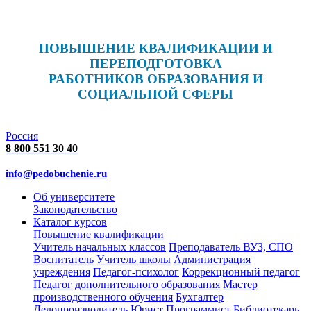
ПОВЫШЕНИЕ КВАЛИФИКАЦИИ И
ПЕРЕПОДГОТОВКА
РАБОТНИКОВ ОБРАЗОВАНИЯ И
СОЦИАЛЬНОЙ СФЕРЫ
Россия
8 800 551 30 40
info@pedobuchenie.ru
Об университете
Законодательство
Каталог курсов
Повышение квалификации
Учитель начальных классов
Преподаватель ВУЗ, СПО
Воспитатель
Учитель школы
Администрация
учреждения
Педагог-психолог
Коррекционный педагог
Педагог дополнительного образования
Мастер
производственного обучения
Бухгалтер
Делопроизводитель
Юрист
Программист
Библиотекарь