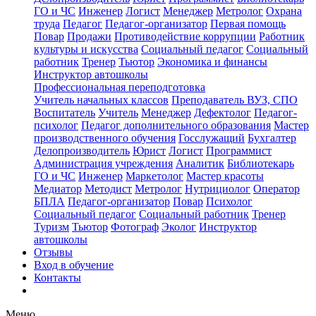
ГО и ЧС
Инженер
Логист
Менеджер
Метролог
Охрана
труда
Педагог
Педагог-организатор
Первая помощь
Повар
Продажи
Противодействие коррупции
Работник
культуры и искусства
Социальный педагог
Социальный
работник
Тренер
Тьютор
Экономика и финансы
Инструктор автошколы
Профессиональная переподготовка
Учитель начальных классов
Преподаватель ВУЗ, СПО
Воспитатель
Учитель
Менеджер
Дефектолог
Педагог-
психолог
Педагог дополнительного образования
Мастер
производственного обучения
Госслужащий
Бухгалтер
Делопроизводитель
Юрист
Логист
Программист
Администрация учреждения
Аналитик
Библиотекарь
ГО и ЧС
Инженер
Маркетолог
Мастер красоты
Медиатор
Методист
Метролог
Нутрициолог
Оператор
БПЛА
Педагог-организатор
Повар
Психолог
Социальный педагог
Социальный работник
Тренер
Туризм
Тьютор
Фотограф
Эколог
Инструктор
автошколы
Отзывы
Вход в обучение
Контакты
Меню