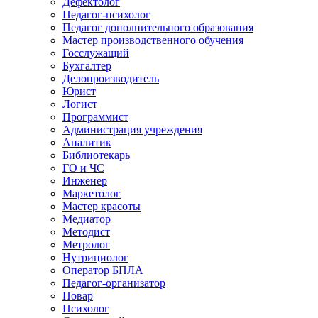
Дефектолог
Педагог-психолог
Педагог дополнительного образования
Мастер производственного обучения
Госслужащий
Бухгалтер
Делопроизводитель
Юрист
Логист
Программист
Администрация учреждения
Аналитик
Библиотекарь
ГО и ЧС
Инженер
Маркетолог
Мастер красоты
Медиатор
Методист
Метролог
Нутрициолог
Оператор БПЛА
Педагог-организатор
Повар
Психолог