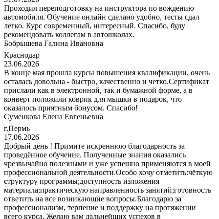
Проходил переподготовку на инструктора по вождению
автомобиля. Обучение онлайн сделано удобно, тесты сдал
легко. Курс современный, интересный. Спасибо, буду
рекомендовать коллегам в автошколах.
Бобрышева Галина Ивановна
Краснодар
23.06.2026
В конце мая прошла курсы повышения квалификации, очень
осталась довольна - быстро, качественно и четко.Сертификат
прислали как в электронной, так и бумажной форме, а в
конверт положили коврик для мышки в подарок, что
оказалось приятным бонусом. Спасибо!
Суменкова Елена Евгеньевна
г.Пермь
17.06.2026
Добрый день ! Примите искреннюю благодарность за
проведённое обучение. Полученные знания оказались
чрезвычайно полезными и уже успешно применяются в моей
профессиональной деятельности.Особо хочу отметить:чёткую
структуру программы;доступность изложения
материала;практическую направленность занятий;готовность
ответить на все возникающие вопросы.Благодарю за
профессионализм, терпение и поддержку на протяжении
всего курса. Желаю вам дальнейших успехов в