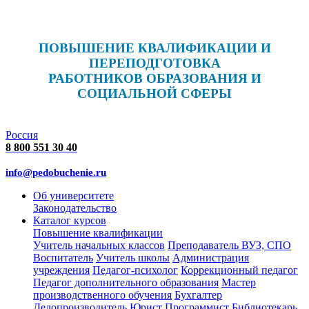
ПОВЫШЕНИЕ КВАЛИФИКАЦИИ И
ПЕРЕПОДГОТОВКА
РАБОТНИКОВ ОБРАЗОВАНИЯ И
СОЦИАЛЬНОЙ СФЕРЫ
Россия
8 800 551 30 40
info@pedobuchenie.ru
Об университете
Законодательство
Каталог курсов
Повышение квалификации
Учитель начальных классов
Преподаватель ВУЗ, СПО
Воспитатель
Учитель школы
Администрация
учреждения
Педагог-психолог
Коррекционный педагог
Педагог дополнительного образования
Мастер
производственного обучения
Бухгалтер
Делопроизводитель
Юрист
Программист
Библиотекарь