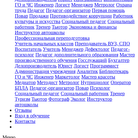
ГО и ЧС
Инженер
Логист
Менеджер
Метролог
Охрана
труда
Педагог
Педагог-организатор
Первая помощь
Повар
Продажи
Противодействие коррупции
Работник
культуры и искусства
Социальный педагог
Социальный
работник
Тренер
Тьютор
Экономика и финансы
Инструктор автошколы
Профессиональная переподготовка
Учитель начальных классов
Преподаватель ВУЗ, СПО
Воспитатель
Учитель
Менеджер
Дефектолог
Педагог-
психолог
Педагог дополнительного образования
Мастер
производственного обучения
Госслужащий
Бухгалтер
Делопроизводитель
Юрист
Логист
Программист
Администрация учреждения
Аналитик
Библиотекарь
ГО и ЧС
Инженер
Маркетолог
Мастер красоты
Медиатор
Методист
Метролог
Нутрициолог
Оператор
БПЛА
Педагог-организатор
Повар
Психолог
Социальный педагог
Социальный работник
Тренер
Туризм
Тьютор
Фотограф
Эколог
Инструктор
автошколы
Отзывы
Вход в обучение
Контакты
Меню