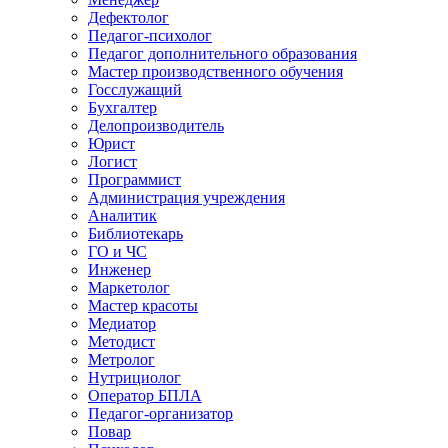
Дефектолог
Педагог-психолог
Педагог дополнительного образования
Мастер производственного обучения
Госслужащий
Бухгалтер
Делопроизводитель
Юрист
Логист
Программист
Администрация учреждения
Аналитик
Библиотекарь
ГО и ЧС
Инженер
Маркетолог
Мастер красоты
Медиатор
Методист
Метролог
Нутрициолог
Оператор БПЛА
Педагог-организатор
Повар