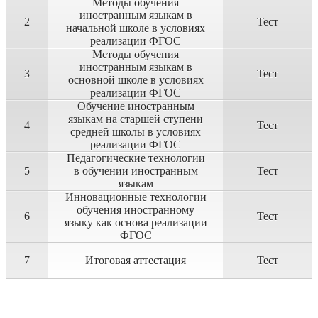
Методы обучения
иностранным языкам в
2
Тест
начальной школе в условиях
реализации ФГОС
Методы обучения
иностранным языкам в
3
Тест
основной школе в условиях
реализации ФГОС
Обучение иностранным
языкам на старшей ступени
4
Тест
средней школы в условиях
реализации ФГОС
Педагогические технологии
5
в обучении иностранным
Тест
языкам
Инновационные технологии
обучения иностранному
6
Тест
языку как основа реализации
ФГОС
7
Итоговая аттестация
Тест