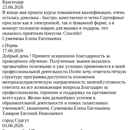
Краснодар
23.06.2026
В конце мая прошла курсы повышения квалификации, очень
осталась довольна - быстро, качественно и четко.Сертификат
прислали как в электронной, так и бумажной форме, а в
конверт положили коврик для мышки в подарок, что
оказалось приятным бонусом. Спасибо!
Суменкова Елена Евгеньевна
г.Пермь
17.06.2026
Добрый день ! Примите искреннюю благодарность за
проведённое обучение. Полученные знания оказались
чрезвычайно полезными и уже успешно применяются в моей
профессиональной деятельности.Особо хочу отметить:чёткую
структуру программы;доступность изложения
материала;практическую направленность занятий;готовность
ответить на все возникающие вопросы.Благодарю за
профессионализм, терпение и поддержку на протяжении
всего курса. Желаю вам дальнейших успехов в
образовательной деятельности и новых талантливых
учеников!С уважением, Суменкова Елена Евгеньевна
Тамаров Евгений Николаевич
город Сургут
03.06.2026