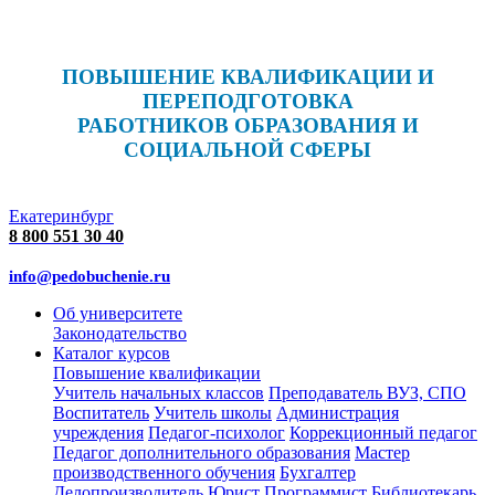
ПОВЫШЕНИЕ КВАЛИФИКАЦИИ И
ПЕРЕПОДГОТОВКА
РАБОТНИКОВ ОБРАЗОВАНИЯ И
СОЦИАЛЬНОЙ СФЕРЫ
Екатеринбург
8 800 551 30 40
info@pedobuchenie.ru
Об университете
Законодательство
Каталог курсов
Повышение квалификации
Учитель начальных классов
Преподаватель ВУЗ, СПО
Воспитатель
Учитель школы
Администрация
учреждения
Педагог-психолог
Коррекционный педагог
Педагог дополнительного образования
Мастер
производственного обучения
Бухгалтер
Делопроизводитель
Юрист
Программист
Библиотекарь