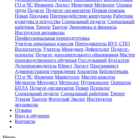
ГО и ЧС
Инженер
Логист
Менеджер
Метролог
Охрана
труда
Педагог
Педагог-организатор
Первая помощь
Повар
Продажи
Противодействие коррупции
Работник
культуры и искусства
Социальный педагог
Социальный
работник
Тренер
Тьютор
Экономика и финансы
Инструктор автошколы
Профессиональная переподготовка
Учитель начальных классов
Преподаватель ВУЗ, СПО
Воспитатель
Учитель
Менеджер
Дефектолог
Педагог-
психолог
Педагог дополнительного образования
Мастер
производственного обучения
Госслужащий
Бухгалтер
Делопроизводитель
Юрист
Логист
Программист
Администрация учреждения
Аналитик
Библиотекарь
ГО и ЧС
Инженер
Маркетолог
Мастер красоты
Медиатор
Методист
Метролог
Нутрициолог
Оператор
БПЛА
Педагог-организатор
Повар
Психолог
Социальный педагог
Социальный работник
Тренер
Туризм
Тьютор
Фотограф
Эколог
Инструктор
автошколы
Отзывы
Вход в обучение
Контакты
Меню