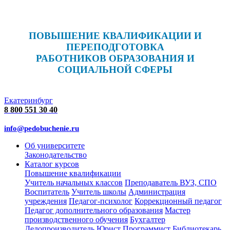
ПОВЫШЕНИЕ КВАЛИФИКАЦИИ И
ПЕРЕПОДГОТОВКА
РАБОТНИКОВ ОБРАЗОВАНИЯ И
СОЦИАЛЬНОЙ СФЕРЫ
Екатеринбург
8 800 551 30 40
info@pedobuchenie.ru
Об университете
Законодательство
Каталог курсов
Повышение квалификации
Учитель начальных классов
Преподаватель ВУЗ, СПО
Воспитатель
Учитель школы
Администрация
учреждения
Педагог-психолог
Коррекционный педагог
Педагог дополнительного образования
Мастер
производственного обучения
Бухгалтер
Делопроизводитель
Юрист
Программист
Библиотекарь