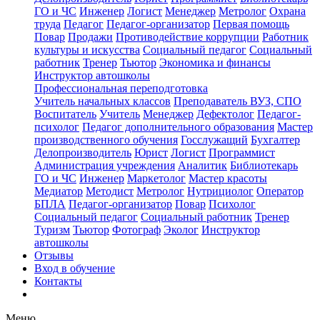
ГО и ЧС
Инженер
Логист
Менеджер
Метролог
Охрана
труда
Педагог
Педагог-организатор
Первая помощь
Повар
Продажи
Противодействие коррупции
Работник
культуры и искусства
Социальный педагог
Социальный
работник
Тренер
Тьютор
Экономика и финансы
Инструктор автошколы
Профессиональная переподготовка
Учитель начальных классов
Преподаватель ВУЗ, СПО
Воспитатель
Учитель
Менеджер
Дефектолог
Педагог-
психолог
Педагог дополнительного образования
Мастер
производственного обучения
Госслужащий
Бухгалтер
Делопроизводитель
Юрист
Логист
Программист
Администрация учреждения
Аналитик
Библиотекарь
ГО и ЧС
Инженер
Маркетолог
Мастер красоты
Медиатор
Методист
Метролог
Нутрициолог
Оператор
БПЛА
Педагог-организатор
Повар
Психолог
Социальный педагог
Социальный работник
Тренер
Туризм
Тьютор
Фотограф
Эколог
Инструктор
автошколы
Отзывы
Вход в обучение
Контакты
Меню