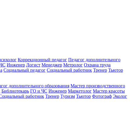
психолог
Коррекционный педагог
Педагог дополнительного
 ЧС
Инженер
Логист
Менеджер
Метролог
Охрана труда
ва
Социальный педагог
Социальный работник
Тренер
Тьютор
агог дополнительного образования
Мастер производственного
к
Библиотекарь
ГО и ЧС
Инженер
Маркетолог
Мастер красоты
Социальный работник
Тренер
Туризм
Тьютор
Фотограф
Эколог