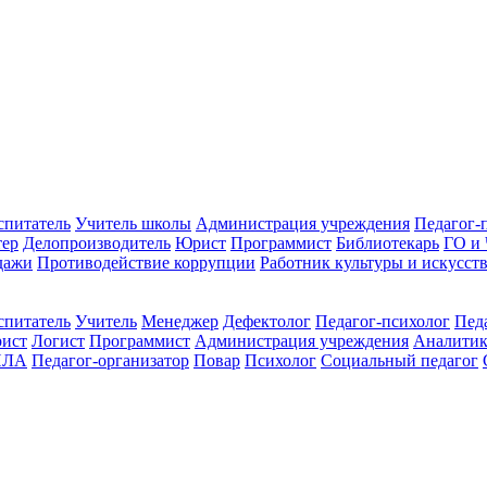
спитатель
Учитель школы
Администрация учреждения
Педагог-
тер
Делопроизводитель
Юрист
Программист
Библиотекарь
ГО и
дажи
Противодействие коррупции
Работник культуры и искусст
спитатель
Учитель
Менеджер
Дефектолог
Педагог-психолог
Пед
ист
Логист
Программист
Администрация учреждения
Аналити
ПЛА
Педагог-организатор
Повар
Психолог
Социальный педагог