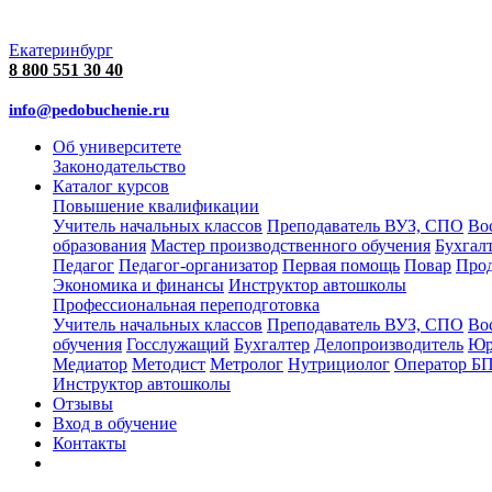
Екатеринбург
8 800 551 30 40
info@pedobuchenie.ru
Об университете
Законодательство
Каталог курсов
Повышение квалификации
Учитель начальных классов
Преподаватель ВУЗ, СПО
Во
образования
Мастер производственного обучения
Бухгал
Педагог
Педагог-организатор
Первая помощь
Повар
Про
Экономика и финансы
Инструктор автошколы
Профессиональная переподготовка
Учитель начальных классов
Преподаватель ВУЗ, СПО
Во
обучения
Госслужащий
Бухгалтер
Делопроизводитель
Юр
Медиатор
Методист
Метролог
Нутрициолог
Оператор Б
Инструктор автошколы
Отзывы
Вход в обучение
Контакты