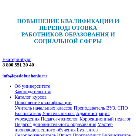
ПОВЫШЕНИЕ КВАЛИФИКАЦИИ И
ПЕРЕПОДГОТОВКА
РАБОТНИКОВ ОБРАЗОВАНИЯ И
СОЦИАЛЬНОЙ СФЕРЫ
Екатеринбург
8 800 551 30 40
info@pedobuchenie.ru
Об университете
Законодательство
Каталог курсов
Повышение квалификации
Учитель начальных классов
Преподаватель ВУЗ, СПО
Воспитатель
Учитель школы
Администрация
учреждения
Педагог-психолог
Коррекционный педагог
Педагог дополнительного образования
Мастер
производственного обучения
Бухгалтер
Делопроизводитель
Юрист
Программист
Библиотекарь