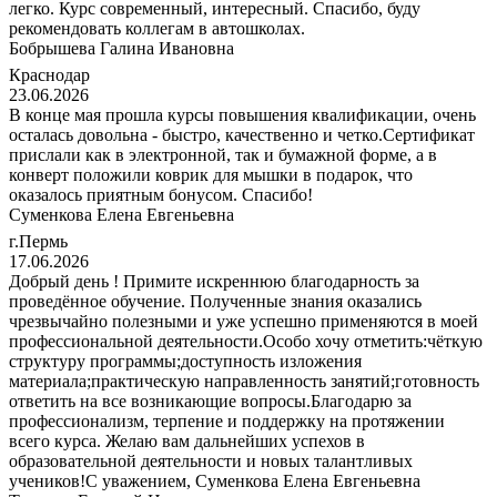
легко. Курс современный, интересный. Спасибо, буду
рекомендовать коллегам в автошколах.
Бобрышева Галина Ивановна
Краснодар
23.06.2026
В конце мая прошла курсы повышения квалификации, очень
осталась довольна - быстро, качественно и четко.Сертификат
прислали как в электронной, так и бумажной форме, а в
конверт положили коврик для мышки в подарок, что
оказалось приятным бонусом. Спасибо!
Суменкова Елена Евгеньевна
г.Пермь
17.06.2026
Добрый день ! Примите искреннюю благодарность за
проведённое обучение. Полученные знания оказались
чрезвычайно полезными и уже успешно применяются в моей
профессиональной деятельности.Особо хочу отметить:чёткую
структуру программы;доступность изложения
материала;практическую направленность занятий;готовность
ответить на все возникающие вопросы.Благодарю за
профессионализм, терпение и поддержку на протяжении
всего курса. Желаю вам дальнейших успехов в
образовательной деятельности и новых талантливых
учеников!С уважением, Суменкова Елена Евгеньевна