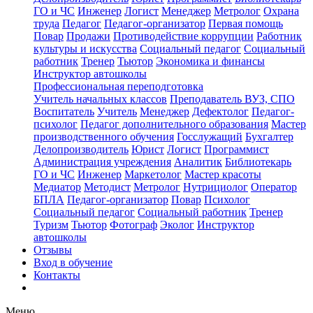
ГО и ЧС
Инженер
Логист
Менеджер
Метролог
Охрана
труда
Педагог
Педагог-организатор
Первая помощь
Повар
Продажи
Противодействие коррупции
Работник
культуры и искусства
Социальный педагог
Социальный
работник
Тренер
Тьютор
Экономика и финансы
Инструктор автошколы
Профессиональная переподготовка
Учитель начальных классов
Преподаватель ВУЗ, СПО
Воспитатель
Учитель
Менеджер
Дефектолог
Педагог-
психолог
Педагог дополнительного образования
Мастер
производственного обучения
Госслужащий
Бухгалтер
Делопроизводитель
Юрист
Логист
Программист
Администрация учреждения
Аналитик
Библиотекарь
ГО и ЧС
Инженер
Маркетолог
Мастер красоты
Медиатор
Методист
Метролог
Нутрициолог
Оператор
БПЛА
Педагог-организатор
Повар
Психолог
Социальный педагог
Социальный работник
Тренер
Туризм
Тьютор
Фотограф
Эколог
Инструктор
автошколы
Отзывы
Вход в обучение
Контакты
Меню