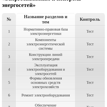
энергосетей»
Название разделов и
№
Контроль
тем
Нормативно-правовая база
1
Тест
электроэнергетики
Компоненты
2
электроэнергетической
Тест
системы
Конструкции линий
3
Тест
электропередачи
Эксплуатация
4
электрооборудования и
Тест
электросетей
Формы обновления
5
основных средств
Тест
электрохозяйств
6
Ремонт электрооборудования
Тест
Обеспечение