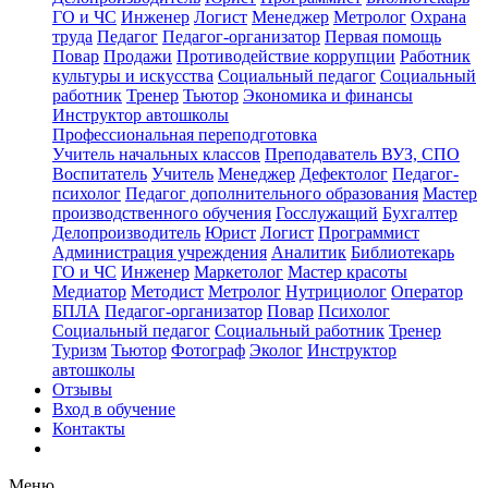
ГО и ЧС
Инженер
Логист
Менеджер
Метролог
Охрана
труда
Педагог
Педагог-организатор
Первая помощь
Повар
Продажи
Противодействие коррупции
Работник
культуры и искусства
Социальный педагог
Социальный
работник
Тренер
Тьютор
Экономика и финансы
Инструктор автошколы
Профессиональная переподготовка
Учитель начальных классов
Преподаватель ВУЗ, СПО
Воспитатель
Учитель
Менеджер
Дефектолог
Педагог-
психолог
Педагог дополнительного образования
Мастер
производственного обучения
Госслужащий
Бухгалтер
Делопроизводитель
Юрист
Логист
Программист
Администрация учреждения
Аналитик
Библиотекарь
ГО и ЧС
Инженер
Маркетолог
Мастер красоты
Медиатор
Методист
Метролог
Нутрициолог
Оператор
БПЛА
Педагог-организатор
Повар
Психолог
Социальный педагог
Социальный работник
Тренер
Туризм
Тьютор
Фотограф
Эколог
Инструктор
автошколы
Отзывы
Вход в обучение
Контакты
Меню