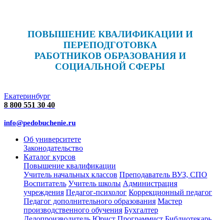
ПОВЫШЕНИЕ КВАЛИФИКАЦИИ И
ПЕРЕПОДГОТОВКА
РАБОТНИКОВ ОБРАЗОВАНИЯ И
СОЦИАЛЬНОЙ СФЕРЫ
Екатеринбург
8 800 551 30 40
info@pedobuchenie.ru
Об университете
Законодательство
Каталог курсов
Повышение квалификации
Учитель начальных классов
Преподаватель ВУЗ, СПО
Воспитатель
Учитель школы
Администрация
учреждения
Педагог-психолог
Коррекционный педагог
Педагог дополнительного образования
Мастер
производственного обучения
Бухгалтер
Делопроизводитель
Юрист
Программист
Библиотекарь