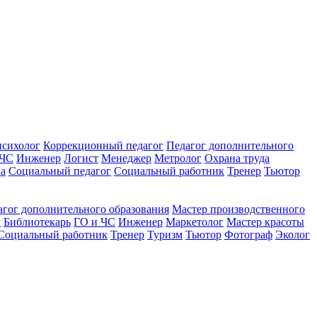
психолог
Коррекционный педагог
Педагог дополнительного
 ЧС
Инженер
Логист
Менеджер
Метролог
Охрана труда
ва
Социальный педагог
Социальный работник
Тренер
Тьютор
агог дополнительного образования
Мастер производственного
к
Библиотекарь
ГО и ЧС
Инженер
Маркетолог
Мастер красоты
Социальный работник
Тренер
Туризм
Тьютор
Фотограф
Эколог