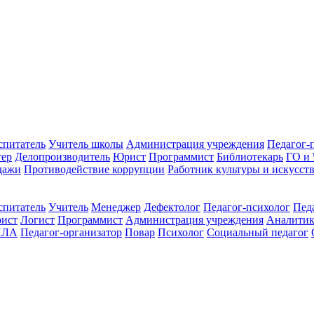
спитатель
Учитель школы
Администрация учреждения
Педагог-
тер
Делопроизводитель
Юрист
Программист
Библиотекарь
ГО и
дажи
Противодействие коррупции
Работник культуры и искусст
спитатель
Учитель
Менеджер
Дефектолог
Педагог-психолог
Пед
ист
Логист
Программист
Администрация учреждения
Аналити
ПЛА
Педагог-организатор
Повар
Психолог
Социальный педагог