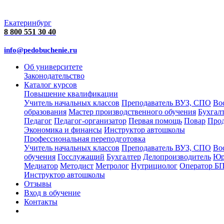
Екатеринбург
8 800 551 30 40
info@pedobuchenie.ru
Об университете
Законодательство
Каталог курсов
Повышение квалификации
Учитель начальных классов
Преподаватель ВУЗ, СПО
Во
образования
Мастер производственного обучения
Бухгал
Педагог
Педагог-организатор
Первая помощь
Повар
Про
Экономика и финансы
Инструктор автошколы
Профессиональная переподготовка
Учитель начальных классов
Преподаватель ВУЗ, СПО
Во
обучения
Госслужащий
Бухгалтер
Делопроизводитель
Юр
Медиатор
Методист
Метролог
Нутрициолог
Оператор Б
Инструктор автошколы
Отзывы
Вход в обучение
Контакты