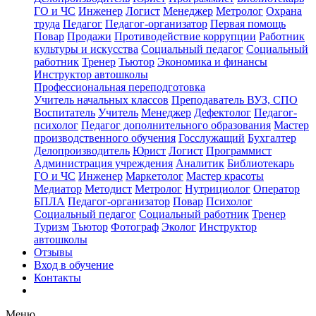
ГО и ЧС
Инженер
Логист
Менеджер
Метролог
Охрана
труда
Педагог
Педагог-организатор
Первая помощь
Повар
Продажи
Противодействие коррупции
Работник
культуры и искусства
Социальный педагог
Социальный
работник
Тренер
Тьютор
Экономика и финансы
Инструктор автошколы
Профессиональная переподготовка
Учитель начальных классов
Преподаватель ВУЗ, СПО
Воспитатель
Учитель
Менеджер
Дефектолог
Педагог-
психолог
Педагог дополнительного образования
Мастер
производственного обучения
Госслужащий
Бухгалтер
Делопроизводитель
Юрист
Логист
Программист
Администрация учреждения
Аналитик
Библиотекарь
ГО и ЧС
Инженер
Маркетолог
Мастер красоты
Медиатор
Методист
Метролог
Нутрициолог
Оператор
БПЛА
Педагог-организатор
Повар
Психолог
Социальный педагог
Социальный работник
Тренер
Туризм
Тьютор
Фотограф
Эколог
Инструктор
автошколы
Отзывы
Вход в обучение
Контакты
Меню