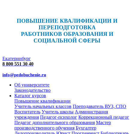
ПОВЫШЕНИЕ КВАЛИФИКАЦИИ И
ПЕРЕПОДГОТОВКА
РАБОТНИКОВ ОБРАЗОВАНИЯ И
СОЦИАЛЬНОЙ СФЕРЫ
Екатеринбург
8 800 551 30 40
info@pedobuchenie.ru
Об университете
Законодательство
Каталог курсов
Повышение квалификации
Учитель начальных классов
Преподаватель ВУЗ, СПО
Воспитатель
Учитель школы
Администрация
учреждения
Педагог-психолог
Коррекционный педагог
Педагог дополнительного образования
Мастер
производственного обучения
Бухгалтер
Делопроизводитель
Юрист
Программист
Библиотекарь